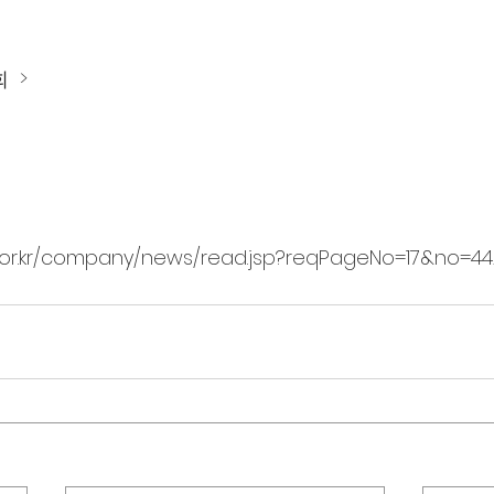
 >
s.or.kr/company/news/read.jsp?reqPageNo=17&no=4