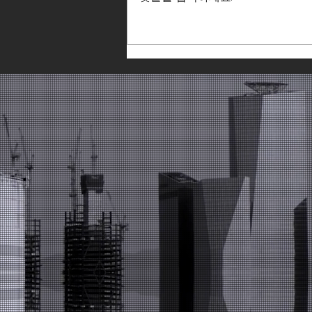
㈜이노온, 2026 국토교통기술
대전 참가…'GB솔루션 서비스'
공개