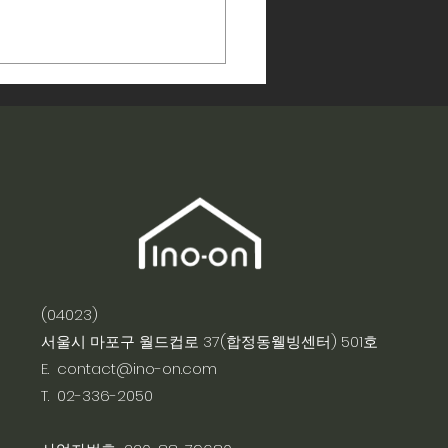
온,「2025 NIPA 파트너
데이」우수기업 선정
(04023)​
서울시 마포구 월드컵로 37(합정동웰빙센터) 501호
E. contact@ino-on.com
T. 02-336-2050