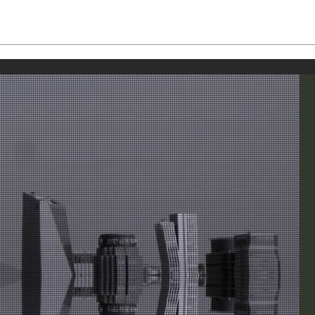
㈜이노온,「2025 하이서울기
㈜이노
업 페스티벌」참가
스 