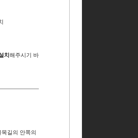
치
 설치
해주시기 바
골목길의 안쪽의 