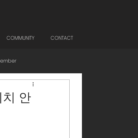
COMMUNITY
CONTACT
ember
위치 안