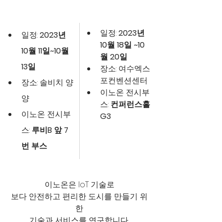
​일정: 
2023년 
​일정: 
2023년 
10월 18일 ~10
10월 11일~10월 
월 20일
13일
장소: 여수엑스
포컨벤션센터 
장소: 솔비치 양
이노온 전시부
양 
스: 
컨퍼런스홀 
이노온 전시부
G3
스: 
루비B 앞 7
번 부스
이노온은 IoT 기술로
보다 안전하고 편리한 도시를 만들기 위
한
기술과 서비스를 연구합니다. 